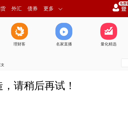
期货
外汇
债券
更多
理财客
名家直播
量化精选
正文
造，请稍后再试！