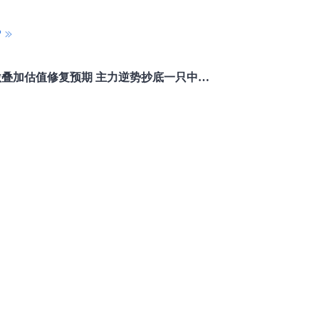
P
重磅利好刺激叠加估值修复预期 主力逆势抄底一只中药龙头股
16 07:29
簧没坏，只是暂时被压住
8:13
部区间已探明，但过程不会一帆风顺
7:48