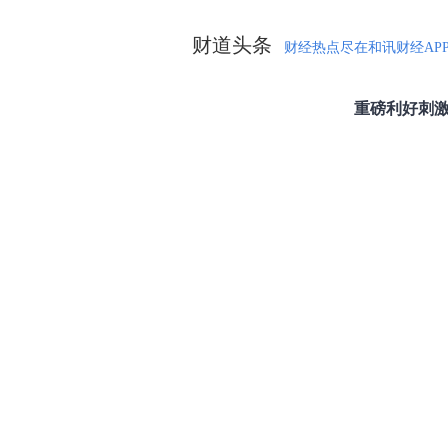
财道头条
财经热点尽在和讯财经AP
秦蠡论股专栏 07-
【日报】弹
脱水君 07-15 0
【日报】底
脱水君 07-14 0