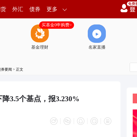
期货
外汇
债券
更多
买基金0申购费>
基金理财
名家直播
债券要闻
> 正文
3.5个基点，报3.230%