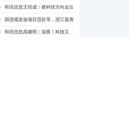
PCB
和讯信息王培成：硬科技方向走出
了一波力度较强的反弹
因违规发放项目贷款等，浙江嘉善
农村商业银行股份有限公司被罚款
和讯信息高璐明：深夜！科技又
230万元
跌！今天会跌吗？
和讯信息胡清：科技股的反弹如何
对待？
和讯信息蒲宇宁：光头阳线逆袭，
新主线已浮现？周五大盘怎么走？
和讯信息陈炜：煤炭反弹，能追
吗？八月主线看哪？
和讯信息李梦琪：科技普反结束？
0