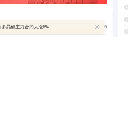
4
5
所多晶硅主力合约大涨6%
跟帖用户自律公约
6
7
500
提 交
还可输入
字
8
9
查看剩下
100
条评论
1
P
叠加估值修复预期 主力逆势抄底一只中药龙头股