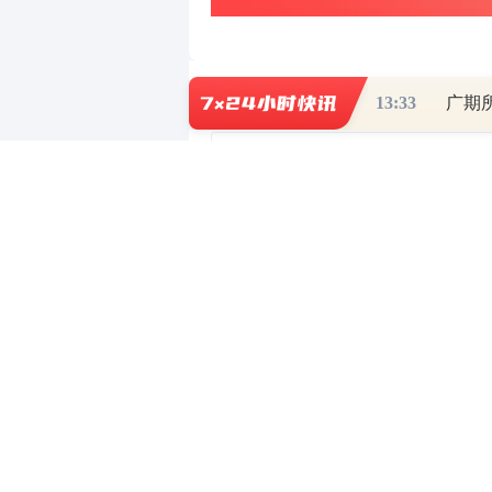
写评论
已有
条评论
13:33
广期
最新评论
财道头条
财经热点尽在和讯财经AP
重磅利好刺激