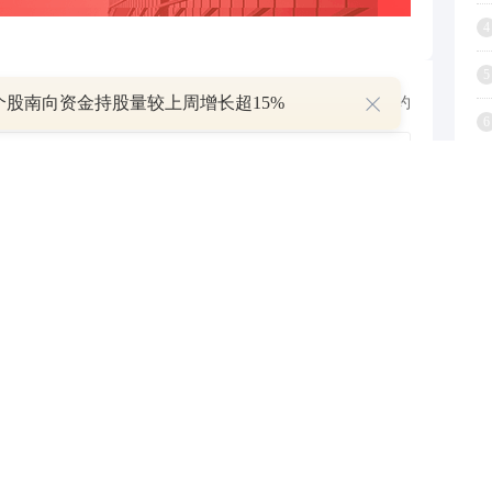
4
5
只个股南向资金持股量较上周增长超15%
跟帖用户自律公约
6
7
500
提 交
还可输入
字
8
9
查看剩下
100
条评论
1
P
叠加估值修复预期 主力逆势抄底一只中药龙头股