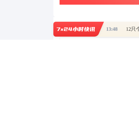
写评论
已有
条评论
13:48
12
最新评论
财道头条
财经热点尽在和讯财经AP
重磅利好刺激