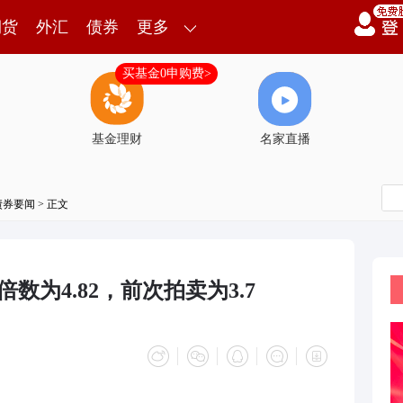
期货
外汇
债券
更多
买基金0申购费>
基金理财
名家直播
债券要闻
> 正文
数为4.82，前次拍卖为3.7