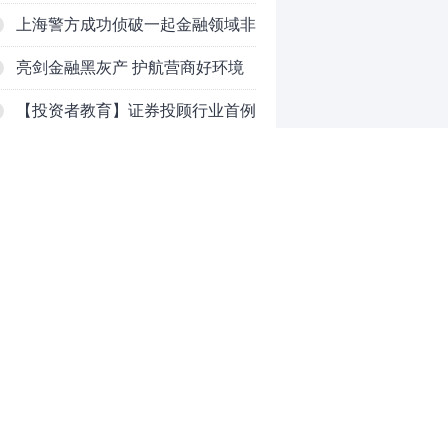
吗？
上海警方成功侦破一起金融领域非
法代理维权敲诈勒索案件
亮剑金融黑灰产 护航营商好环境
——上海普陀严打“代理维权”敲诈
【投资者教育】证券投顾行业首例
犯罪、筑牢金融法治屏障
以敲诈勒索罪定罪的非法代理维权
和讯信息李梦琪：炒股后才明白的
案二审宣判，主犯获刑五年
九个人生道理
和讯信息陈乔文：下半年的行情启
动了
和讯信息张平：A股4连阳后，踏
空怎么办？结构性回补！
和讯信息高璐明：深夜利好！不加
0
息了？周一还能涨吗？