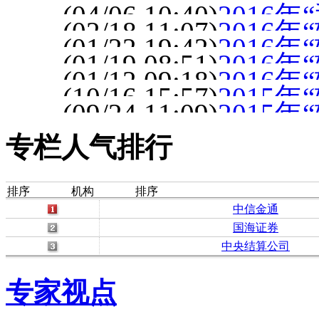
（2017.1.6）
(04/06 10:40)
2016
(2016.04.15)
(02/18 11:07)
2016
(2016.04.06)
(01/22 19:42)
2016
(2016.02.18)
(01/19 08:51)
2016
（2016.1.22）
(01/12 09:18)
2016
(2016.01.18)
(10/16 15:57)
2015
(09/24 11:09)
2015
(2015.10.16)
(2015.9.24)
专栏人气排行
排序
机构
排序
中信金通
国海证券
中央结算公司
专家视点