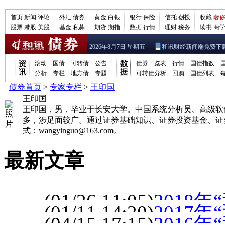
首页
新闻
评论
外汇
债券
黄金
白银
银行
保险
信托
创投
收藏
奢
股票
港股
美股
基金
私募
期货
期指
数据
行情
理财
税务
读书
商
2026年8月7日 星期五
和讯财经新闻端免费下
滚动
国债
可转债
公告
债券一览表
行情
国债指数
分析
专栏
地方债
专题
可转债分析
回购
国债列表
债券首页
>
专家专栏
>
王印国
王印国
王印国，男，毕业于长安大学。中国系统分析员、高级软件
多，涉足面较广。通过证券基础知识、证券投资基金、证
式：wangyinguo@163.com。
最新文章
(01/26 11:05)
2018
(01/11 14:20)
2017
（2018.1.26）
(04/15 17:15)
2016